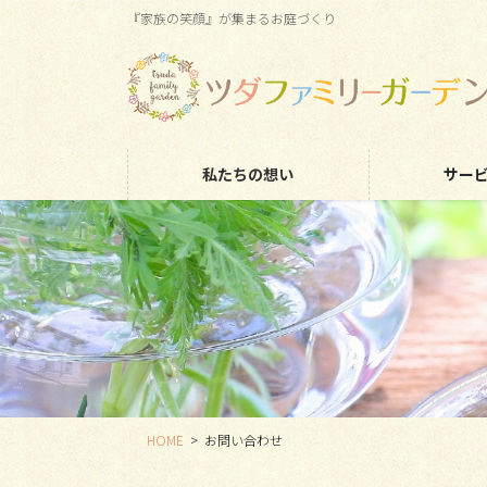
コ
ナ
『家族の笑顔』が集まるお庭づくり
ン
ビ
テ
ゲ
ン
ー
ツ
シ
に
ョ
移
ン
私たちの想い
サー
動
に
移
動
HOME
お問い合わせ