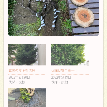
玄関のマキを伐採
伐採は安全第一！
2022年9月30日
2022年5月9日
伐採・抜根
伐採・抜根