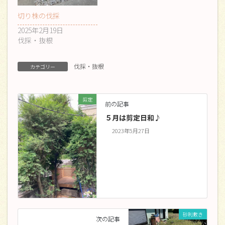
切り株の伐採
2025年2月19日
伐採・抜根
伐採・抜根
カテゴリー
剪定
前の記事
５月は剪定日和♪
2023年5月27日
砂利敷き
次の記事