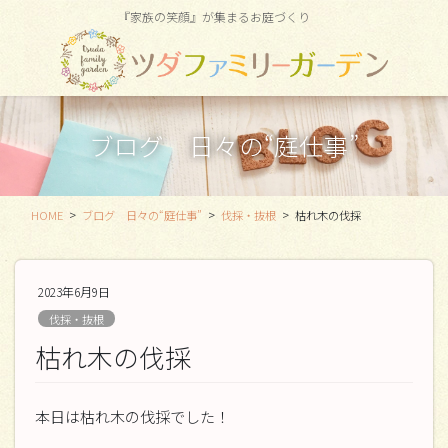
コ
ナ
『家族の笑顔』が集まるお庭づくり
ン
ビ
テ
ゲ
ン
ー
ツ
シ
に
ョ
ブログ 日々の“庭仕事”
移
ン
動
に
移
動
HOME
ブログ 日々の“庭仕事”
伐採・抜根
枯れ木の伐採
2023年6月9日
伐採・抜根
枯れ木の伐採
本日は枯れ木の伐採でした！