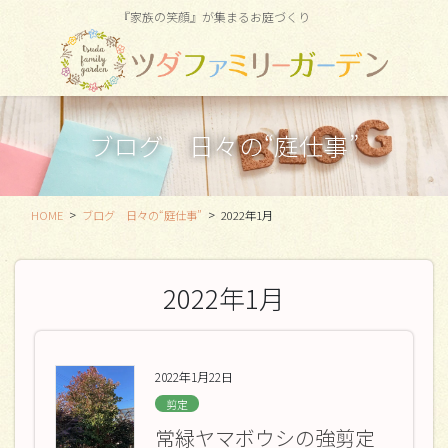
コ
ナ
『家族の笑顔』が集まるお庭づくり
ン
ビ
テ
ゲ
ン
ー
ツ
シ
に
ョ
ブログ 日々の“庭仕事”
移
ン
動
に
移
動
HOME
ブログ 日々の“庭仕事”
2022年1月
2022年1月
2022年1月22日
剪定
常緑ヤマボウシの強剪定