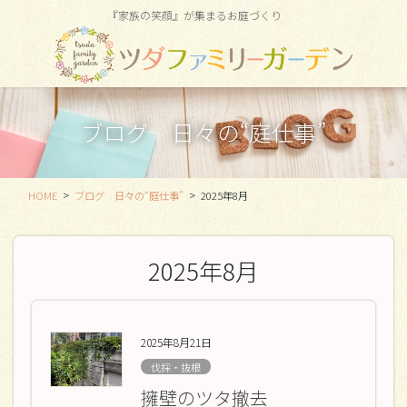
コ
ナ
『家族の笑顔』が集まるお庭づくり
ン
ビ
テ
ゲ
ン
ー
ツ
シ
に
ョ
ブログ 日々の“庭仕事”
移
ン
動
に
移
動
HOME
ブログ 日々の“庭仕事”
2025年8月
2025年8月
2025年8月21日
伐採・抜根
擁壁のツタ撤去