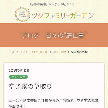
コ
ナ
『家族の笑顔』が集まるお庭づくり
ン
ビ
テ
ゲ
ン
ー
ツ
シ
に
ョ
ブログ 日々の“庭仕事”
移
ン
動
に
移
動
HOME
ブログ 日々の“庭仕事”
草刈・除草
空き家の草取り
2021年10月12日
草刈・除草
空き家の草取り
本日は不動産管理会社様からのご依頼で、空き家の除草
作業です！