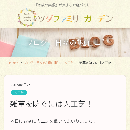
コ
ナ
『家族の笑顔』が集まるお庭づくり
ン
ビ
テ
ゲ
ン
ー
ツ
シ
に
ョ
ブログ 日々の“庭仕事”
移
ン
動
に
移
動
HOME
ブログ 日々の“庭仕事”
人工芝
雑草を防ぐには人工芝！
2022年8月23日
人工芝
雑草を防ぐには人工芝！
本日はお庭に人工芝を敷いてまいりました！